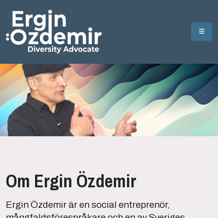
Om Ergin Özdemir
Ergin Özdemir är en social entreprenör,
mångfaldsförespråkare och en av Sveriges