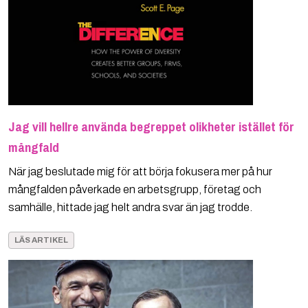
Jag vill hellre använda begreppet olikheter istället för
mångfald
När jag beslutade mig för att börja fokusera mer på hur
mångfalden påverkade en arbetsgrupp, företag och
samhälle, hittade jag helt andra svar än jag trodde.
LÄS ARTIKEL