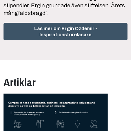
stipendier. Ergin grundade även stiftelsen "Årets
mångfaldsbragd".
Läs mer om Ergin Özdemir -
Inspirationsföreläsare
Artiklar